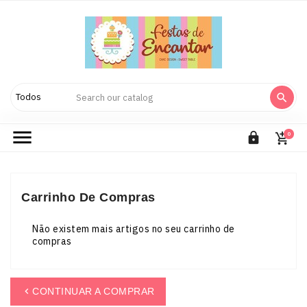



0

Carrinho De Compras
Não existem mais artigos no seu carrinho de
compras
CONTINUAR A COMPRAR
chevron_left