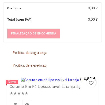
0,00 €
0 artigos
0,00 €
Total (com IVA)
FINALIZAÇÃO DE ENCOMENDA
Política de segurança
Política de expedição
Preço
4,80 €
Novo
favorite_border
Corante Em Pó Lipossoluvel Laranja 5g






