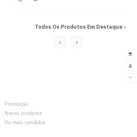
Todos Os Produtos Em Destaque




ADI


VOL
Produtos
Promoção
Novos produtos
Os mais vendidos
A Nossa Empresa