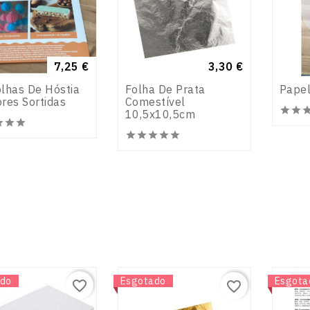
Preço
7,25 €
Preço
3,30 €
lhas De Hóstia
Folha De Prata
Papel
res Sortidas
Comestível


10,5x10,5cm












do
Novo
Esgotado
Novo
Esgota
favorite_border
favorite_border