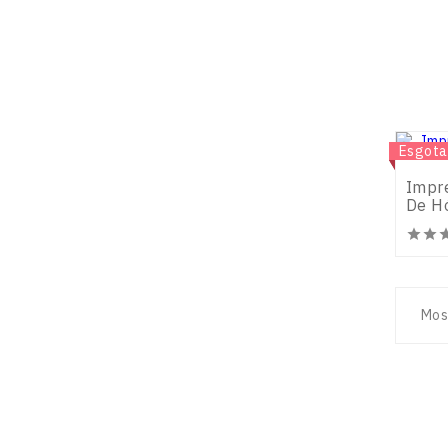
Novo
Esgota
Impr
De Hó


Mos
Produtos
A Nos