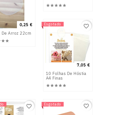







Novo
Esgotado
Preço
0,25 €
favorite_border
 De Arroz 22cm





Preço
7,05 €
10 Folhas De Hóstia
A4 Finas







do
Novo
Esgotado
favorite_border
favorite_border