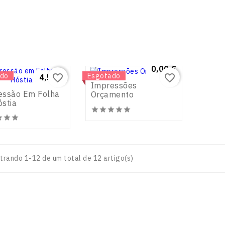
Preço
0,00 €
do
Novo
Esgotado
favorite_border
favorite_border
Preço
4,50 €
Impressões
essão Em Folha
Orçamento
stia












trando 1-12 de um total de 12 artigo(s)
sa Empresa
Informação Legal