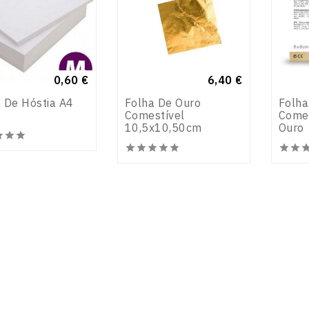
Preço
0,60 €
Preço
6,40 €
 De Hóstia A4
Folha De Ouro
Folha
Comestível
Come
10,5x10,50cm
Ouro













