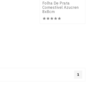
Folha De Prata
Comestível Azucren
8x8cm







1
A Sua Conta