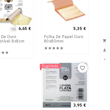
Preço
6,65 €
Preço
5,35 €
 De Ouro
Folha De Papel Ouro
stível 8x8cm
80x80mm

ADI














Novo
Esgotado
VOL
favorite_border
Preço
3,95 €