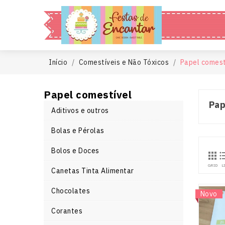
Início
Comestíveis e Não Tóxicos
Papel comest
Papel comestível
Pap
Aditivos e outros
Bolas e Pérolas
Bolos e Doces

GRID
L
Canetas Tinta Alimentar
Chocolates
Novo
Corantes