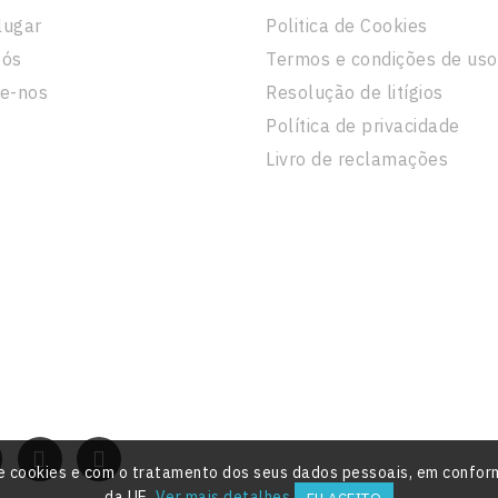
lugar
Politica de Cookies
Nós
Termos e condições de uso
e-nos
Resolução de litígios
Política de privacidade
Livro de reclamações
o de cookies e com o tratamento dos seus dados pessoais, em conf
da UE.
Ver mais detalhes