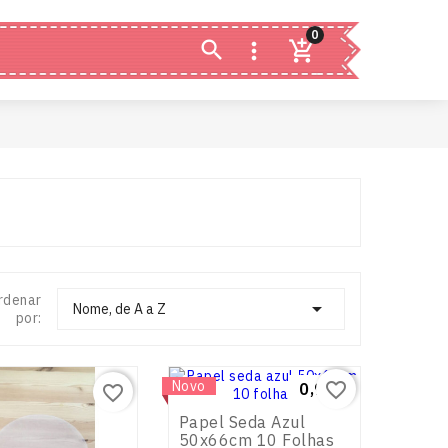
0


rdenar

Nome, de A a Z
por:
Novo
favorite_border
Preço
0,90 €
favorite_border
Papel Seda Azul
50x66cm 10 Folhas