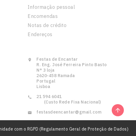
Informação pessoal
Encomendas
Notas de crédito
Endereços
Informação Da Loja
Festas de Encantar

R. Eng. José Ferreira Pinto Basto
N° 3 loja
2620-458 Ramada
Portugal
Lisboa
21 594 6041‎ ‎ ‎ ‎ ‎ ‎ ‎ ‎ ‎ ‎ ‎ ‎ ‎ ‎ ‎ ‎‎ ‎ ‎ ‎ ‎ ‎ ‎ ‎ ‎ ‎ ‎ ‎ ‎ ‎ ‎ ‎ ‎‎ ‎ ‎ ‎ ‎ ‎ ‎ ‎ ‎ ‎ ‎ ‎ ‎ ‎ ‎

‎ ‎ ‎ ‎ ‎ ‎ ‎ (Custo Rede Fixa Nacional)


ormidade com o RGPD (Regulamento Geral de Proteção de Dados)