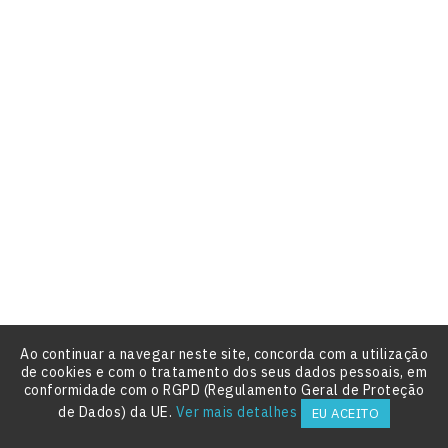







Preço
5,80 €
Novo
Cortador Joaninha







Preço
1,50 €
Novo
Pratos Joaninha
Ao continuar a navegar neste site, concorda com a utilização
de cookies e com o tratamento dos seus dados pessoais, em





conformidade com o RGPD (Regulamento Geral de Proteção

de Dados) da UE.
Ver mais detalhes
EU ACEITO

