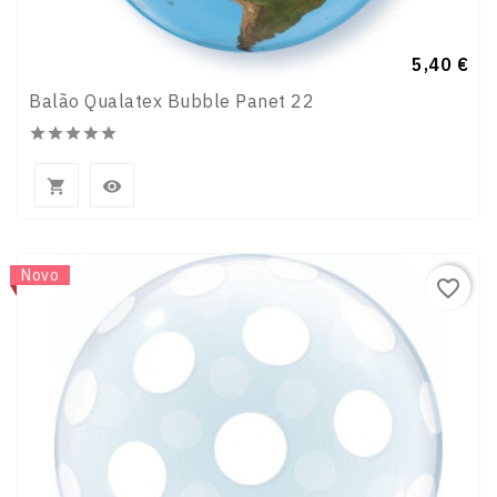
Preço
5,40 €
Balão Qualatex Bubble Panet 22







Novo
favorite_border