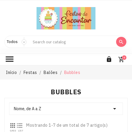



0

Início
Festas
Balões
Bubbles
BUBBLES

Nome, de A a Z


Mostrando 1-7 de um total de 7 artigo(s)
GRID
LIST