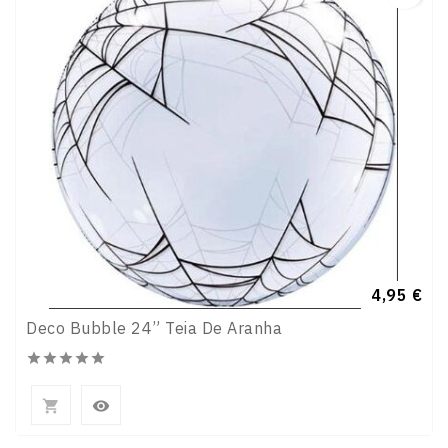
Preço
4,95 €
Deco Bubble 24” Teia De Aranha






