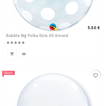
Preço
5,50 €
Bubble Big Polka Dots All Around







Novo
favorite_border