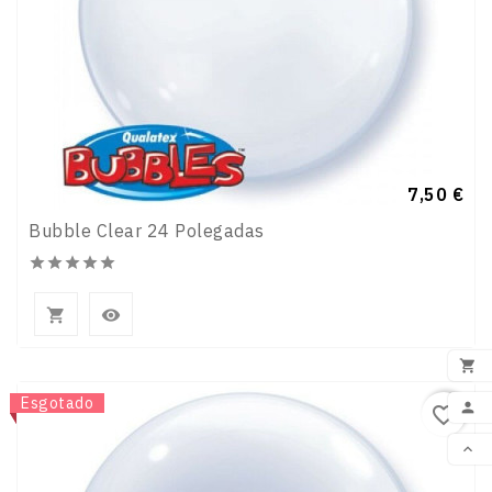
Preço
7,50 €
Bubble Clear 24 Polegadas








ADI
Novo
Esgotado

favorite_border

VOL