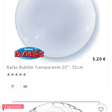
Preço
5,20 €
Balão Bubble Transparente 20" , 51cm







Novo
Esgotado
favorite_border