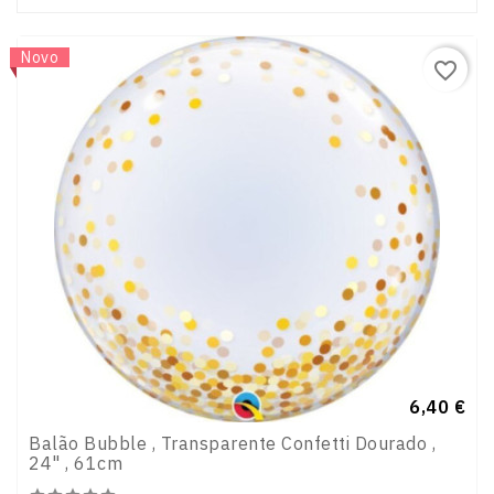
Novo
favorite_border
Preço
6,40 €
Balão Bubble , Transparente Confetti Dourado ,
24" , 61cm