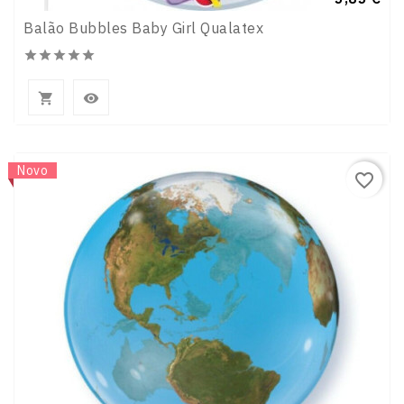
Balão Bubbles Baby Girl Qualatex







Novo
favorite_border