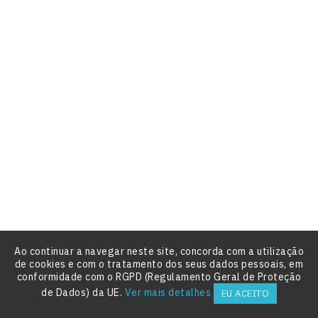
Promoção
Novos produtos
Os mais vendidos
A Nossa Empresa
Como alugar
Sobre Nós
Contacte-nos
Lojas
Informação Legal
Ao continuar a navegar neste site, concorda com a utilização
Politica de Cookies
de cookies e com o tratamento dos seus dados pessoais, em
Termos e condições de uso
conformidade com o RGPD (Regulamento Geral de Proteção

de Dados) da UE.
Ver mais detalhes
EU ACEITO
Resolução de litígios
Política de privacidade