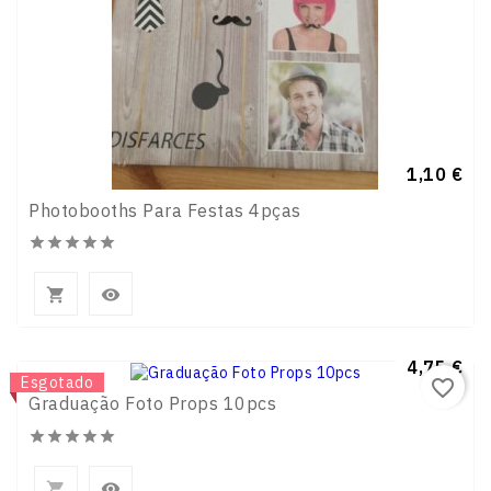
Preço
1,10 €
Photobooths Para Festas 4pças







Preço
4,75 €
Novo
Esgotado
favorite_border
Graduação Foto Props 10pcs






