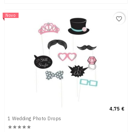
Novo
favorite_border
Preço
4,75 €
1 Wedding Photo Drops




