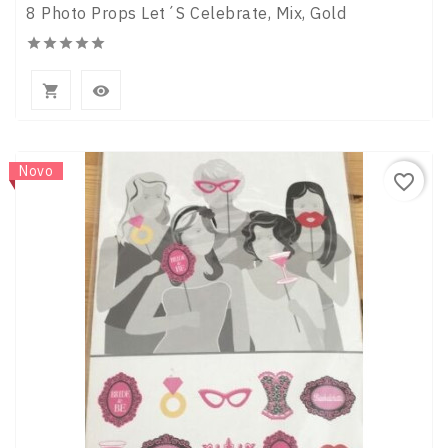
8 Photo Props Let´s Celebrate, Mix, Gold







Novo
favorite_border