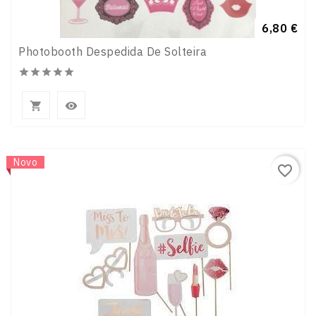
Preço
6,80 €
Photobooth Despedida De Solteira







Novo
favorite_border