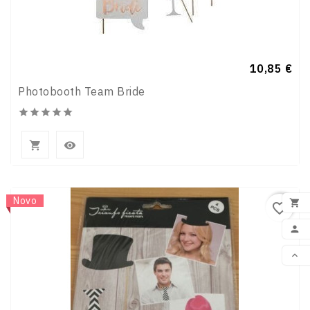
Preço
10,85 €
Photobooth Team Bride







Novo

favorite_border
ADI


VOL