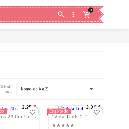
0


rdenar

Nome, de A a Z
por:
Preço
3,25 €
Preço
3,30 €
do
Novo
Esgotado
favorite_border
favorite_border
tos 23 Cm Trolls
CVela Trolls 2 D




