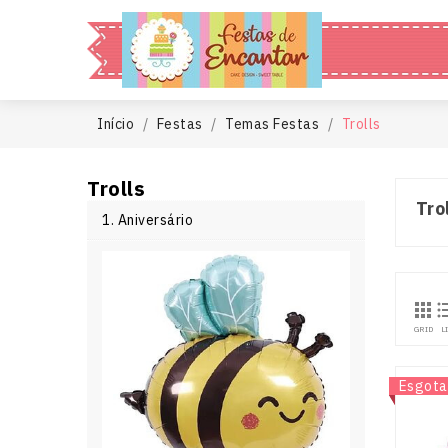
Início
Festas
Temas Festas
Trolls
Trolls
Tro
1. Aniversário

GRID
L
Novo
Esgota