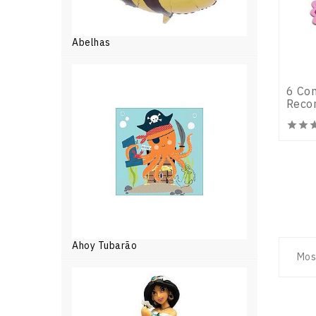
Abelhas
6 Con
Recor


Ahoy Tubarão
Mos