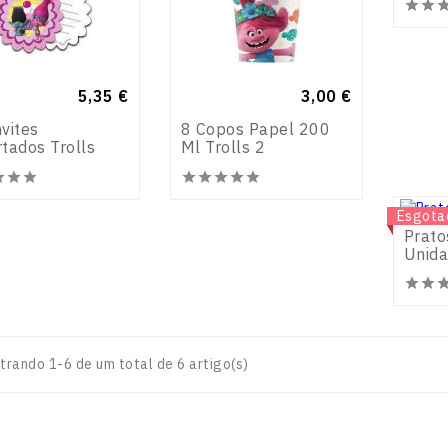


Preço
5,35 €
Preço
3,00 €
vites
8 Copos Papel 200
tados Trolls
Ml Trolls 2








Novo
Esgota




Prato
Unid


trando 1-6 de um total de 6 artigo(s)