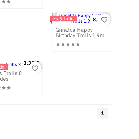







Novo
Esgotado
favorite_border
Preço
8,35 €
Grinalda Happy
Birthday Trolls 1.9m







Preço
3,35 €
do
favorite_border
s Trolls 8
ades





1