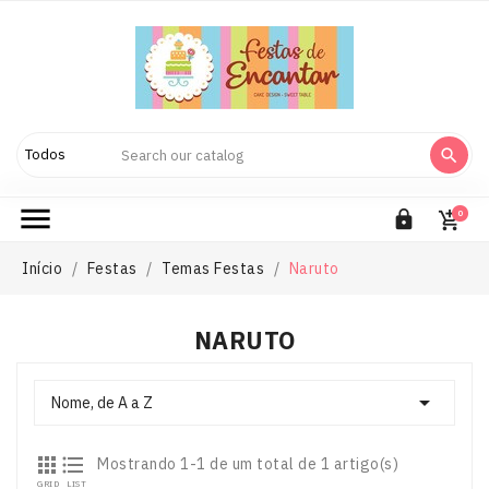



0

Início
Festas
Temas Festas
Naruto
NARUTO

Nome, de A a Z


Mostrando 1-1 de um total de 1 artigo(s)
GRID
LIST