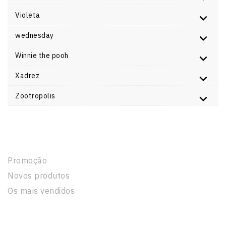
Violeta
wednesday
Winnie the pooh
Xadrez
Zootropolis
Produtos
Promoção
Novos produtos
Os mais vendidos
A Nossa Empresa