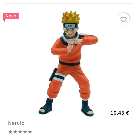
Novo
favorite_border
Preço
10,45 €
Naruto




