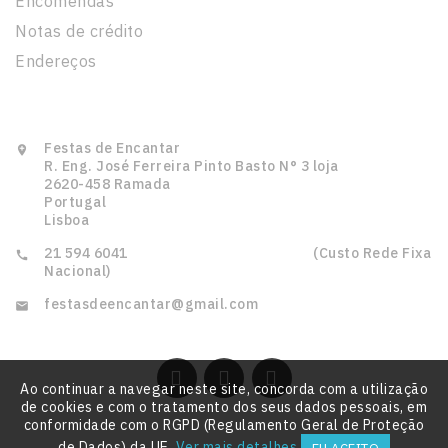
Encomendas
Notas de crédito
Endereços
Informação Da Loja
Festas de Encantar

R. Eng. José Ferreira Pinto Basto N° 3 loja
2620-458 Ramada
Portugal
Lisboa
21 594 6041‎ ‎ ‎ ‎ ‎ ‎ ‎ ‎ ‎ ‎ ‎ ‎ ‎ ‎ ‎ ‎‎ ‎ ‎ ‎ ‎ ‎ ‎ ‎ ‎ ‎ ‎ ‎ ‎ ‎ ‎ ‎ ‎‎ ‎ ‎ ‎ ‎ ‎ ‎ ‎ ‎ ‎ ‎ ‎ ‎ ‎ ‎ ‎ ‎ ‎ ‎ ‎ ‎ ‎ (Custo Rede Fixa

Nacional)

Ao continuar a navegar neste site, concorda com a utilização
de cookies e com o tratamento dos seus dados pessoais, em
conformidade com o RGPD (Regulamento Geral de Proteção
de Dados) da UE.
Ver mais detalhes