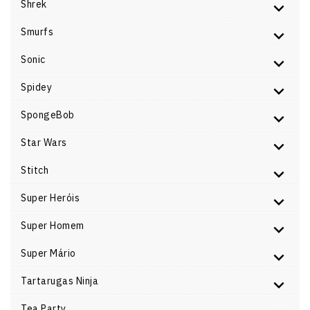
Shrek
Smurfs
Sonic
Spidey
SpongeBob
Star Wars
Stitch
Super Heróis
Super Homem
Super Mário
Tartarugas Ninja
Tea Party