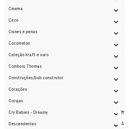
Cinema
Circo
Cisnes e penas
Cocomelon
Coleção kraft e ouro
Comboio Thomas
Construções/bob construtor
Corações
Corujas
Cry Babies - Dreamy

ADI

Descendentes