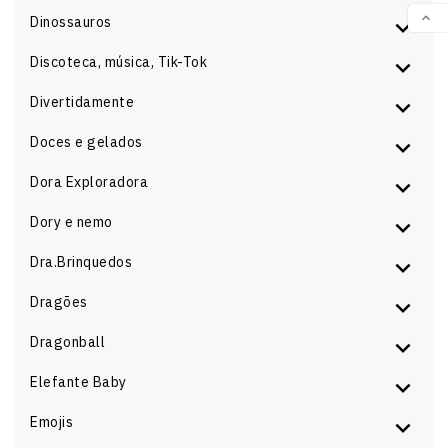

Dinossauros
VOL
Discoteca, música, Tik-Tok
Divertidamente
Doces e gelados
Dora Exploradora
Dory e nemo
Dra.Brinquedos
Dragões
Dragonball
Elefante Baby
Emojis