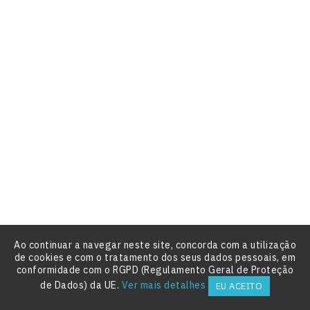
Mostrando 1-60 de um total de 139 artigo(s)
1
2
3

Produtos
Promoção
Novos produtos
Os mais vendidos
A Nossa Empresa
Como alugar
Ao continuar a navegar neste site, concorda com a utilização
de cookies e com o tratamento dos seus dados pessoais, em
Sobre Nós
conformidade com o RGPD (Regulamento Geral de Proteção

Contacte-nos
de Dados) da UE.
Ver mais detalhes
EU ACEITO
Lojas