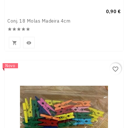
Preço
0,90 €
Conj. 18 Molas Madeira 4cm







Novo
favorite_border