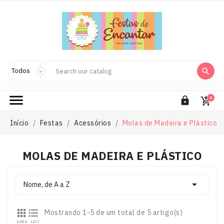



0

Início
Festas
Acessórios
Molas de Madeira e Plástico
MOLAS DE MADEIRA E PLÁSTICO

Nome, de A a Z


Mostrando 1-5 de um total de 5 artigo(s)
GRID
LIST