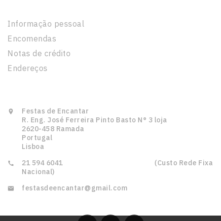
Informação pessoal
Encomendas
Notas de crédito
Endereços
Informação Da Loja
Festas de Encantar

R. Eng. José Ferreira Pinto Basto N° 3 loja
2620-458 Ramada
Portugal
Lisboa
21 594 6041‎ ‎ ‎ ‎ ‎ ‎ ‎ ‎ ‎ ‎ ‎ ‎ ‎ ‎ ‎ ‎‎ ‎ ‎ ‎ ‎ ‎ ‎ ‎ ‎ ‎ ‎ ‎ ‎ ‎ ‎ ‎ ‎‎ ‎ ‎ ‎ ‎ ‎ ‎ ‎ ‎ ‎ ‎ ‎ ‎ ‎ ‎ ‎ ‎ ‎ ‎ ‎ ‎ ‎ (Custo Rede Fixa

Nacional)
