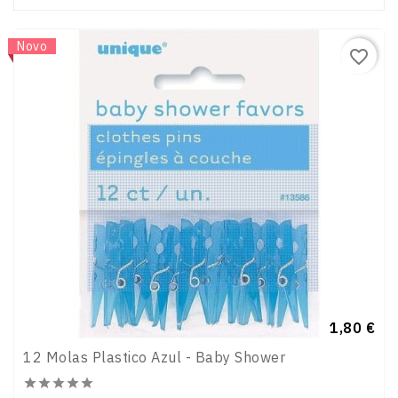
Novo
favorite_border
Preço
1,80 €
12 Molas Plastico Azul - Baby Shower




