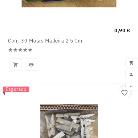
Preço
0,90 €
Conj. 30 Molas Madeira 2,5 Cm








ADI


Novo
Esgotado
favorite_border
VOL