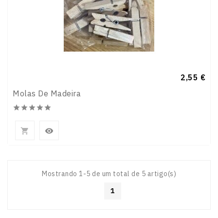
Preço
2,55 €
Molas De Madeira







Mostrando 1-5 de um total de 5 artigo(s)
1