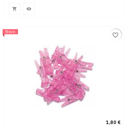


Novo
favorite_border
Preço
1,80 €