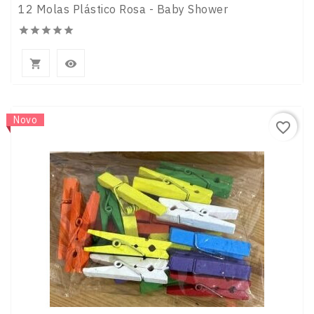
12 Molas Plástico Rosa - Baby Shower







Novo
favorite_border