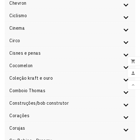
Chevron
Ciclismo
Cinema
Circo
Cisnes e penas

Cocomelon
ADI

Coleção kraft e ouro

Comboio Thomas
VOL
Construções/bob construtor
Corações
Corujas