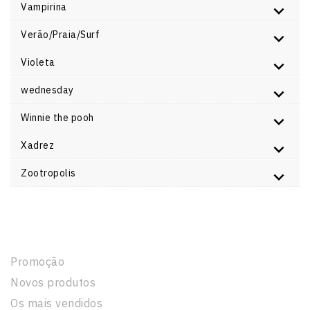
Vampirina
Verão/Praia/Surf
Violeta
wednesday
Winnie the pooh
Xadrez
Zootropolis
Produtos
Promoção
Novos produtos
Os mais vendidos