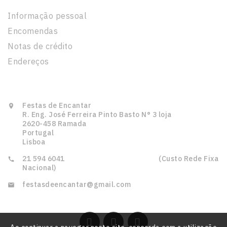
Informação pessoal
Encomendas
Notas de crédito
Endereços
Informação Da Loja
Festas de Encantar

R. Eng. José Ferreira Pinto Basto N° 3 loja
2620-458 Ramada
Portugal
Lisboa
21 594 6041‎ ‎ ‎ ‎ ‎ ‎ ‎ ‎ ‎ ‎ ‎ ‎ ‎ ‎ ‎ ‎‎ ‎ ‎ ‎ ‎ ‎ ‎ ‎ ‎ ‎ ‎ ‎ ‎ ‎ ‎ ‎ ‎‎ ‎ ‎ ‎ ‎ ‎ ‎ ‎ ‎ ‎ ‎ ‎ ‎ ‎ ‎ ‎ ‎ ‎ ‎ ‎ ‎ ‎ (Custo Rede Fixa

Nacional)
