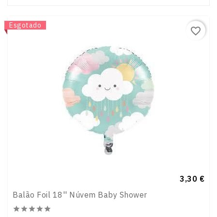
Novo
Esgotado
favorite_border
Preço
3,30 €
Balão Foil 18'' Núvem Baby Shower




