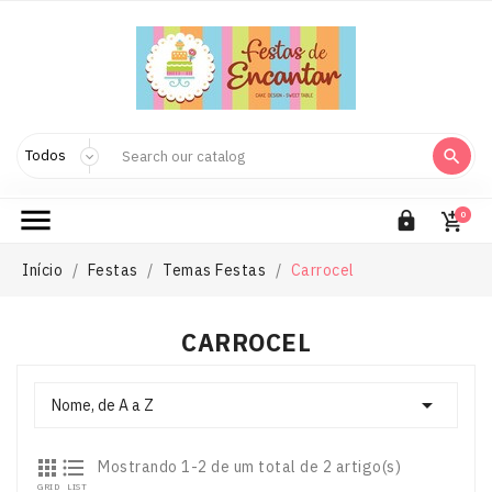



0

Início
Festas
Temas Festas
Carrocel
CARROCEL

Nome, de A a Z


Mostrando 1-2 de um total de 2 artigo(s)
GRID
LIST