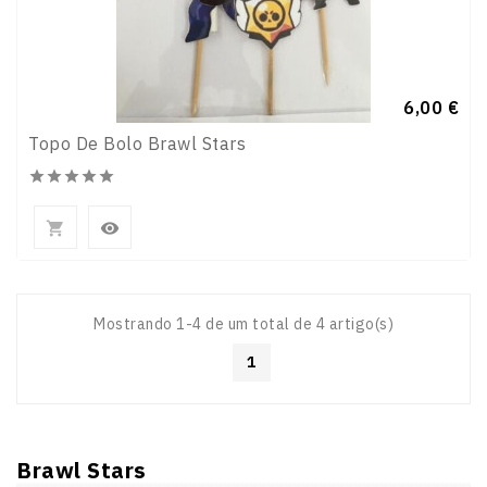
Preço
6,00 €
Topo De Bolo Brawl Stars







Mostrando 1-4 de um total de 4 artigo(s)
1
Brawl Stars