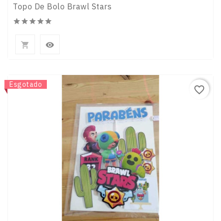
Topo De Bolo Brawl Stars







Novo
Esgotado
favorite_border