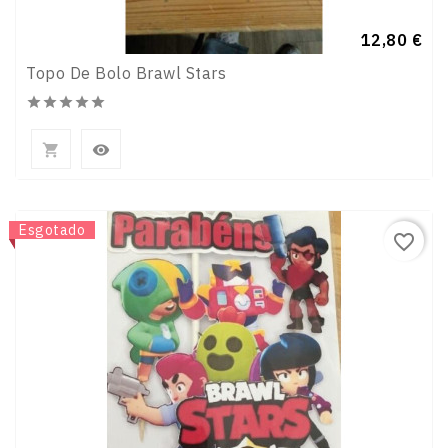
Preço
12,80 €
Topo De Bolo Brawl Stars







Novo
Esgotado
favorite_border