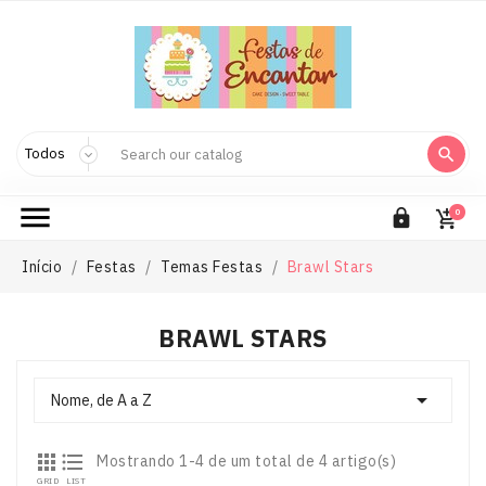



0

Início
Festas
Temas Festas
Brawl Stars
BRAWL STARS

Nome, de A a Z


Mostrando 1-4 de um total de 4 artigo(s)
GRID
LIST