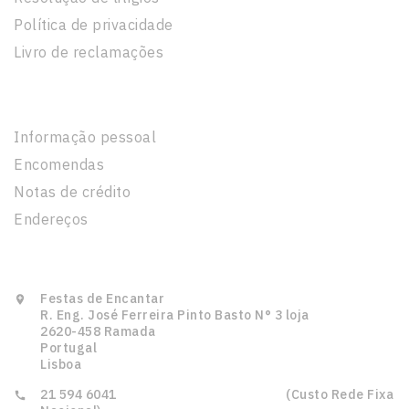
Política de privacidade
Livro de reclamações
A Sua Conta
Informação pessoal
Encomendas
Notas de crédito
Endereços
Informação Da Loja
Festas de Encantar

R. Eng. José Ferreira Pinto Basto N° 3 loja
2620-458 Ramada
Portugal
Lisboa
21 594 6041‎ ‎ ‎ ‎ ‎ ‎ ‎ ‎ ‎ ‎ ‎ ‎ ‎ ‎ ‎ ‎‎ ‎ ‎ ‎ ‎ ‎ ‎ ‎ ‎ ‎ ‎ ‎ ‎ ‎ ‎ ‎ ‎‎ ‎ ‎ ‎ ‎ ‎ ‎ ‎ ‎ ‎ ‎ ‎ ‎ ‎ ‎ ‎ ‎ ‎ ‎ ‎ ‎ ‎ (Custo Rede Fixa
