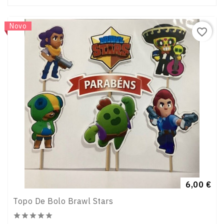
Novo
favorite_border
Preço
6,00 €
Topo De Bolo Brawl Stars




