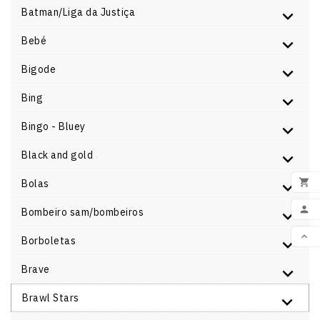
Batman/Liga da Justiça
Bebé
Bigode
Bing
Bingo - Bluey
Black and gold

Bolas
ADI

Bombeiro sam/bombeiros

Borboletas
VOL
Brave
Brawl Stars