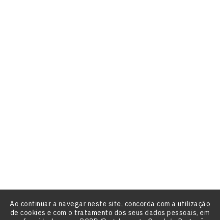
Encomendas
Notas de crédito
Endereços
Informação Da Loja
Festas de Encantar

R. Eng. José Ferreira Pinto Basto N° 3 loja
2620-458 Ramada
Portugal
Lisboa
21 594 6041‎ ‎ ‎ ‎ ‎ ‎ ‎ ‎ ‎ ‎ ‎ ‎ ‎ ‎ ‎ ‎‎ ‎ ‎ ‎ ‎ ‎ ‎ ‎ ‎ ‎ ‎ ‎ ‎ ‎ ‎ ‎ ‎‎ ‎ ‎ ‎ ‎ ‎ ‎ ‎ ‎ ‎ ‎ ‎ ‎ ‎ ‎ ‎ ‎ ‎ ‎ ‎ ‎ ‎ (Custo Rede Fixa

Nacional)

Ao continuar a navegar neste site, concorda com a utilização
de cookies e com o tratamento dos seus dados pessoais, em