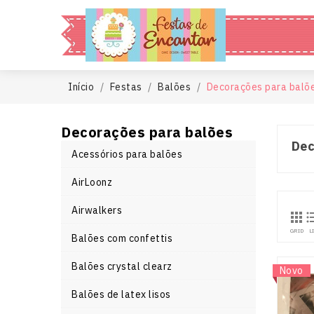
Início
Festas
Balões
Decorações para balõ
Decorações para balões
Dec
Acessórios para balões
AirLoonz
Airwalkers

GRID
L
Balões com confettis
Balões crystal clearz
Novo
Balões de latex lisos