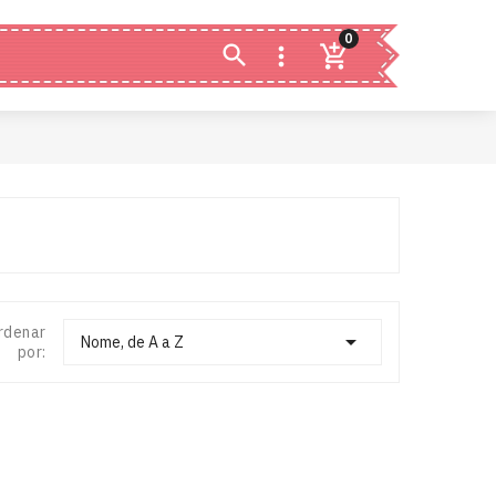
0


rdenar

Nome, de A a Z
por: