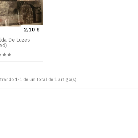
Preço
2,10 €
lda De Luzes
ed)





trando 1-1 de um total de 1 artigo(s)