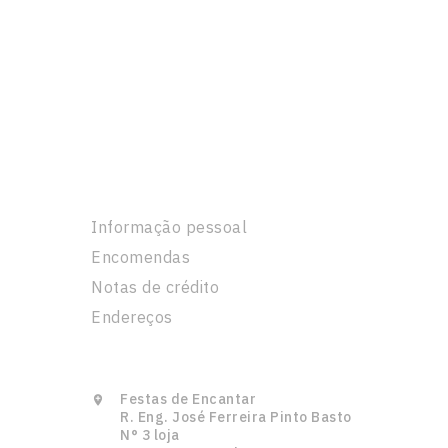
A Sua Conta
Informação pessoal
Encomendas
Notas de crédito
Endereços
Informação Da Loja
Festas de Encantar

R. Eng. José Ferreira Pinto Basto
N° 3 loja