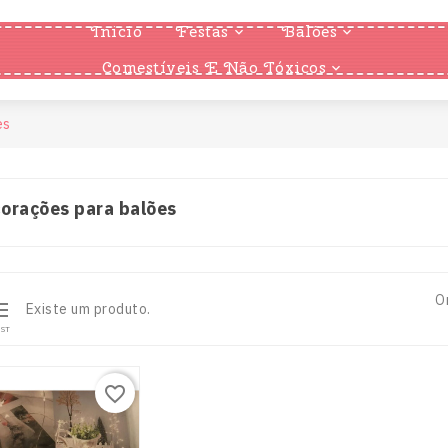
Inicio
Festas
Balões


Comestíveis E Não Tóxicos

es
orações para balões
O

Existe um produto.
IST
favorite_border