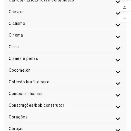
Carros/ Faísca/HotWheels/motas
ADI

Chevron

Ciclismo
VOL
Cinema
Circo
Cisnes e penas
Cocomelon
Coleção kraft e ouro
Comboio Thomas
Construções/bob construtor
Corações
Corujas