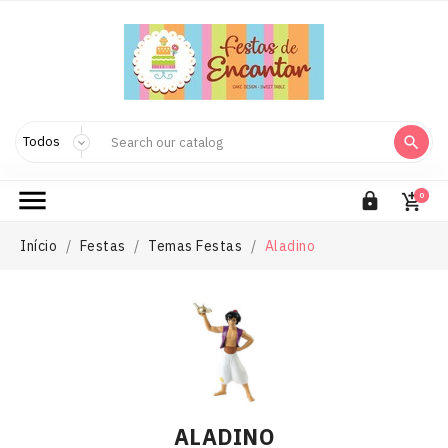



0

Início
Festas
Temas Festas
Aladino
ALADINO