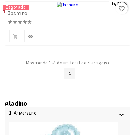
Preço
6,00 €
Novo
Esgotado
favorite_border
Jasmine







Mostrando 1-4 de um total de 4 artigo(s)
1
Aladino
1. Aniversário