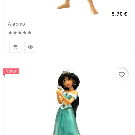
Preço
5,70 €
Aladino







Novo
favorite_border