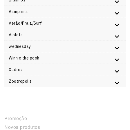
Ursinhos
Vampirina
Verão/Praia/Surf
Violeta
wednesday
Winnie the pooh
Xadrez
Zootropolis
Produtos
Promoção
Novos produtos