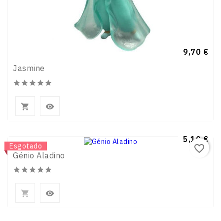
Preço
9,70 €
Jasmine







Preço
5,10 €
Novo
Esgotado
favorite_border
Génio Aladino






