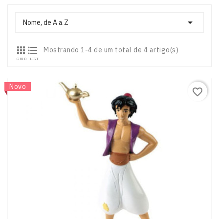

Nome, de A a Z


Mostrando 1-4 de um total de 4 artigo(s)
GRID
LIST
Novo
favorite_border