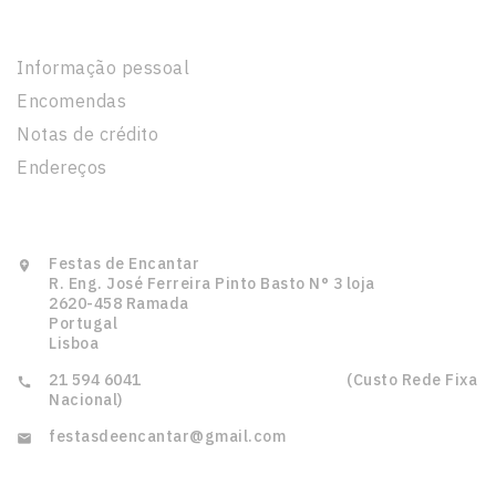
A Sua Conta
Informação pessoal
Encomendas
Notas de crédito
Endereços
Informação Da Loja
Festas de Encantar

R. Eng. José Ferreira Pinto Basto N° 3 loja
2620-458 Ramada
Portugal
Lisboa
21 594 6041‎ ‎ ‎ ‎ ‎ ‎ ‎ ‎ ‎ ‎ ‎ ‎ ‎ ‎ ‎ ‎‎ ‎ ‎ ‎ ‎ ‎ ‎ ‎ ‎ ‎ ‎ ‎ ‎ ‎ ‎ ‎ ‎‎ ‎ ‎ ‎ ‎ ‎ ‎ ‎ ‎ ‎ ‎ ‎ ‎ ‎ ‎ ‎ ‎ ‎ ‎ ‎ ‎ ‎ (Custo Rede Fixa

Nacional)
