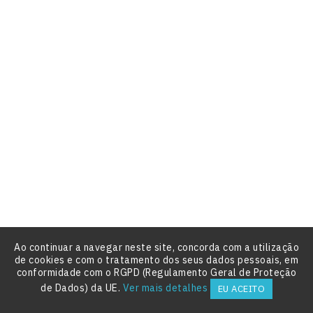
Preço
6,15 €
Novo
Esgotado
Aroma/corante , Redvelvet 60GR







Preço
14,90 €
Novo
Esgotado
Emulsão Red Velvet 200g







Ao continuar a navegar neste site, concorda com a utilização
de cookies e com o tratamento dos seus dados pessoais, em
conformidade com o RGPD (Regulamento Geral de Proteção

de Dados) da UE.
Ver mais detalhes
EU ACEITO
Preço
3,80 €
Novo
Esgotado