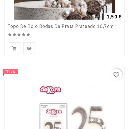
Preço
1,50 €
Topo De Bolo Bodas De Prata Prateado 16,7cm







Novo
favorite_border