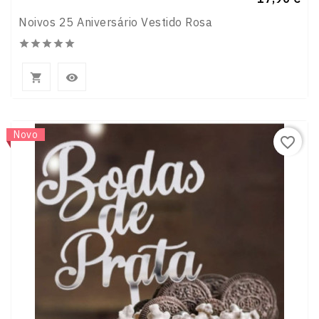
Noivos 25 Aniversário Vestido Rosa







Novo
favorite_border