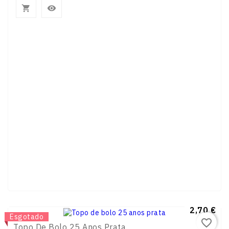


Preço
2,70 €
Novo
Esgotado
favorite_border
Topo De Bolo 25 Anos Prata