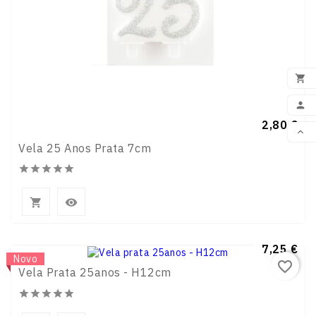

ADI

Preço
2,80 €

Vela 25 Anos Prata 7cm
VOL







Preço
7,25 €
Novo
favorite_border
Vela Prata 25anos - H12cm




