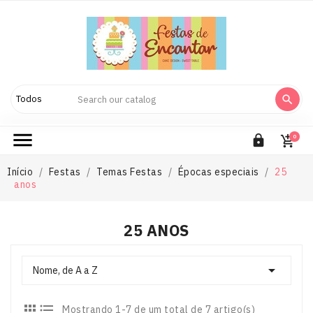



0

Início
Festas
Temas Festas
Épocas especiais
25
anos
25 ANOS

Nome, de A a Z


Mostrando 1-7 de um total de 7 artigo(s)