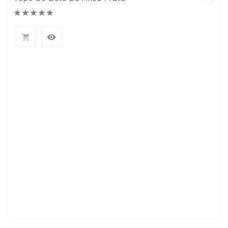






