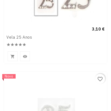
Preço
3,10 €
Vela 25 Anos







Novo
favorite_border