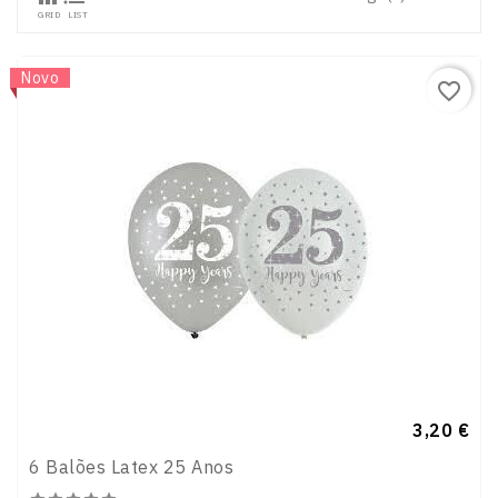
GRID
LIST
Novo
favorite_border
Preço
3,20 €
6 Balões Latex 25 Anos