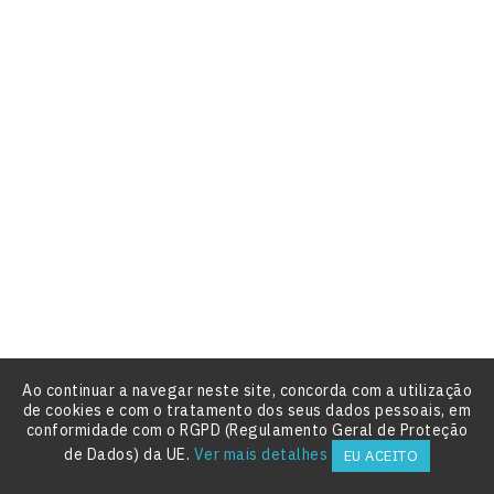







Preço
4,35 €
Novo
Balão Standard Harry Potter







Preço
6,15 €
Novo
Bandeirinha Triangular - Harry Potter
Ao continuar a navegar neste site, concorda com a utilização
de cookies e com o tratamento dos seus dados pessoais, em





conformidade com o RGPD (Regulamento Geral de Proteção

de Dados) da UE.
Ver mais detalhes
EU ACEITO

